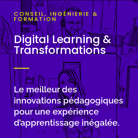
CONSEIL, INGÉNIERIE &
FORMATION
Digital Learning &
Transformations
Le meilleur des
innovations pédagogiques
pour une expérience
d’apprentissage inégalée.